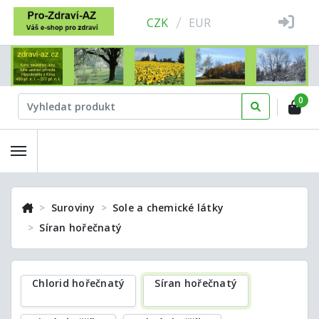
/
CZK
EUR
0
Suroviny
Sole a chemické látky
Síran hořečnatý
Chlorid hořečnatý
Síran hořečnatý