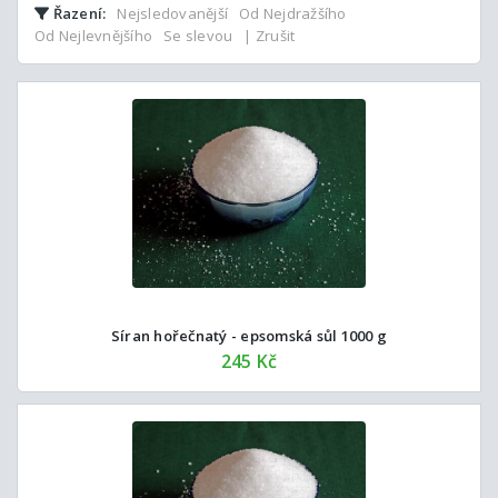
Řazení:
Nejsledovanější
Od Nejdražšího
Od Nejlevnějšího
Se slevou
| Zrušit
Síran hořečnatý - epsomská sůl 1000 g
245 Kč