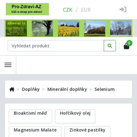
/
CZK
EUR
0
Doplňky
Minerální doplňky
Selenium
Bioaktivní měď
Hořčíkový olej
Magnesium Malate
Zinkové pastilky