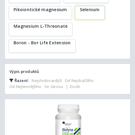
Pikoiontické magnesium
Selenium
Magnesium L-Threonate
Boron - Bor Life Extension
Výpis produktů
Řazení:
Nejsledovanější
Od Nejdražšího
Od Nejlevnějšího
Se slevou
| Zrušit