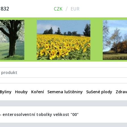
/
 832
CZK
EUR
Byliny
Houby
Koření
Semena luštěniny
Sušené plody
Zdrav
– enterosolventní tobolky velikost "00"