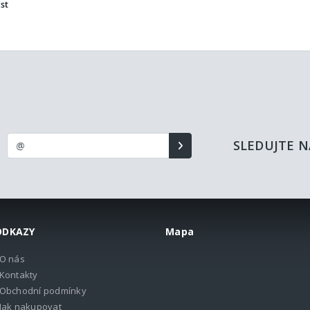
st
SLEDUJTE N
ODKAZY
Mapa
O nás
Kontakty
Obchodní podmínky
Jak nakupovat