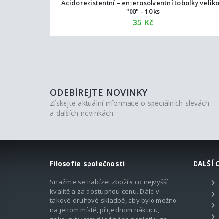
Acidorezistentní – enterosolventní tobolky veliko
"00" - 10 ks
35 Kč
ODEBÍREJTE NOVINKY
Získejte aktuální informace o speciálních slevách
a dalších novinkách
Filosofie společnosti
DALŠÍ 
Snažíme se nabízet zboží v co nejvyšší
kvalitě a za dostupnou cenu. Dále v
takové druhové skladbě, aby bylo možno
na jenom místě, při jednom nákupu,