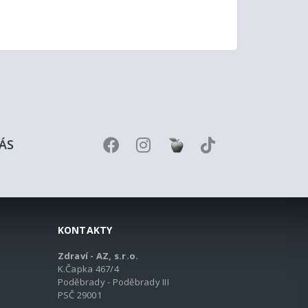
ÁS
KONTAKTY
Zdraví - AZ, s.r.o.
K.Čapka 467/4
Poděbrady - Poděbrady III
PSČ 29001