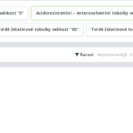
velikost "0"
Acidorezistentní – enterosolventní tobolky ve
vrdé želatinové tobolky velikost "00"
Tvrdé želatinové to
Řazení:
Nejsledovanější
O