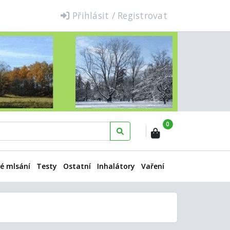
Přihlásit / Registrovat
0
é mlsání
Testy
Ostatní
Inhalátory
Vaření