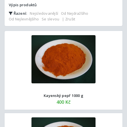
Výpis produktů
Řazení:
Nejsledovanější
Od Nejdražšího
Od Nejlevnějšího
Se slevou
| Zrušit
Kayenský pepř 1000 g
400 Kč