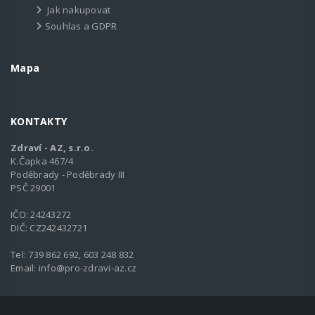
Jak nakupovat
Souhlas a GDPR
Mapa
KONTAKTY
Zdraví - AZ, s.r.o.
K.Čapka 467/4
Poděbrady - Poděbrady III
PSČ 29001
IČO: 24243272
DIČ: CZ242432721
Tel:
739 862 692, 603 248 832
Email:
info@pro-zdravi-az.cz