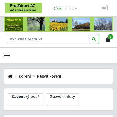
/
CZK
EUR
0
Koření
Pálivá koření
Kayenský pepř
Zázvor mletý