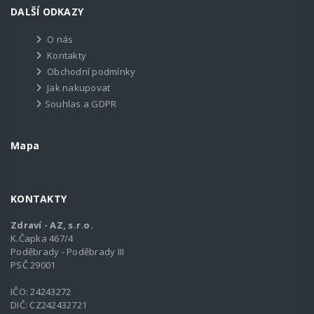
DALŠÍ ODKAZY
O nás
Kontakty
Obchodní podmínky
Jak nakupovat
Souhlas a GDPR
Mapa
KONTAKTY
Zdraví - AZ, s.r.o.
K.Čapka 467/4
Poděbrady - Poděbrady III
PSČ 29001
IČO: 24243272
DIČ: CZ242432721