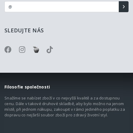
SLEDUJTE NÁS
Filosofie společnosti
Snažíme se nabízet zboží v co nejvyšší kvalitě a za dostupnou
cenu. Dále v takové druhové skladbě, aby bylo možno na jenom
místě, při jednom nákupu, zakoupit v rámci jediného poplatku za
dopravu co nejširší soubor zboží pro zdravý životní styl.