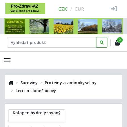
/
CZK
EUR
0
Suroviny
Proteiny a aminokyseliny
Lecitin slunečnicový
Kolagen hydrolyzovaný