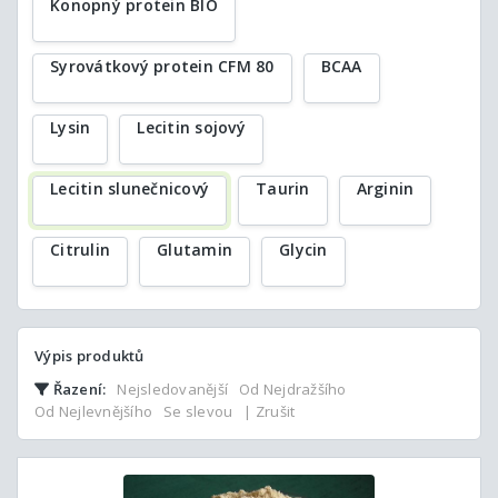
Konopný protein BIO
Syrovátkový protein CFM 80
BCAA
Lysin
Lecitin sojový
Lecitin slunečnicový
Taurin
Arginin
Citrulin
Glutamin
Glycin
Výpis produktů
Řazení:
Nejsledovanější
Od Nejdražšího
Od Nejlevnějšího
Se slevou
| Zrušit