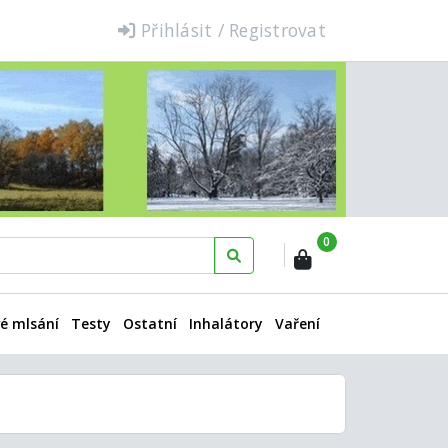
Přihlásit / Registrovat
0
é mlsání
Testy
Ostatní
Inhalátory
Vaření