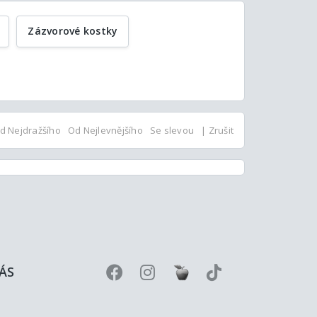
Zázvorové kostky
d Nejdražšího
Od Nejlevnějšího
Se slevou
| Zrušit
ÁS