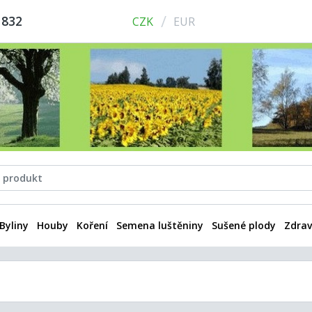
/
 832
CZK
EUR
Byliny
Houby
Koření
Semena luštěniny
Sušené plody
Zdrav