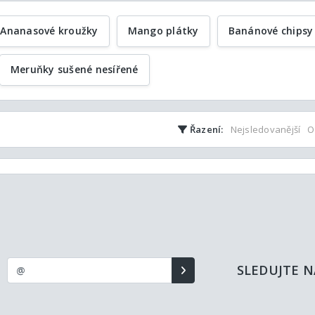
Ananasové kroužky
Mango plátky
Banánové chipsy
Meruňky sušené nesířené
Řazení:
Nejsledovanější
O
SLEDUJTE N