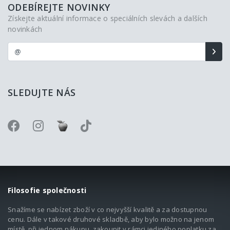
ODEBÍREJTE NOVINKY
Získejte aktuální informace o speciálních slevách a dalších
novinkách
SLEDUJTE NÁS
Filosofie společnosti
Snažíme se nabízet zboží v co nejvyšší kvalitě a za dostupnou
cenu. Dále v takové druhové skladbě, aby bylo možno na jenom
místě, při jednom nákupu, zakoupit v rámci jediného poplatku za