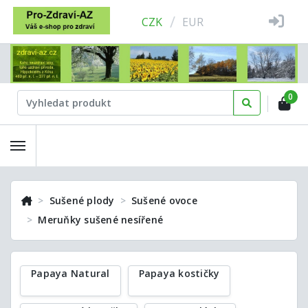
/
CZK
EUR
0
Sušené plody
Sušené ovoce
Meruňky sušené nesířené
Papaya Natural
Papaya kostičky