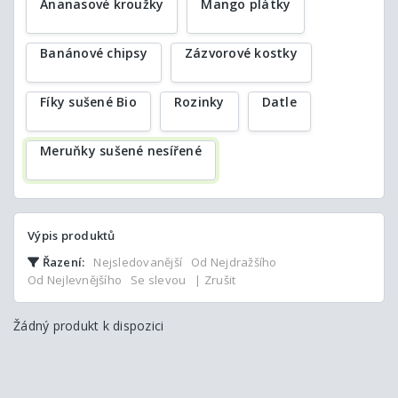
Ananasové kroužky
Mango plátky
Banánové chipsy
Zázvorové kostky
Fíky sušené Bio
Rozinky
Datle
Meruňky sušené nesířené
Výpis produktů
Řazení:
Nejsledovanější
Od Nejdražšího
Od Nejlevnějšího
Se slevou
| Zrušit
Žádný produkt k dispozici