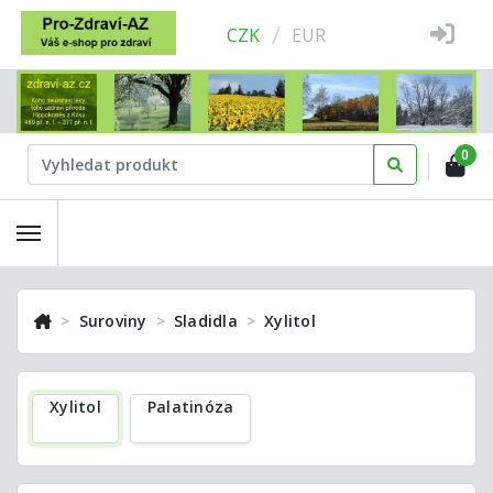
/
CZK
EUR
0
Suroviny
Sladidla
Xylitol
Xylitol
Palatinóza