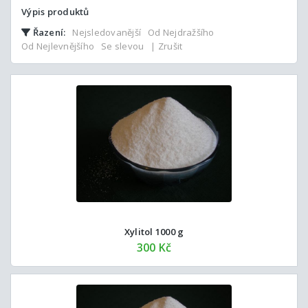
Výpis produktů
Řazení:
Nejsledovanější
Od Nejdražšího
Od Nejlevnějšího
Se slevou
| Zrušit
Xylitol 1000 g
300 Kč