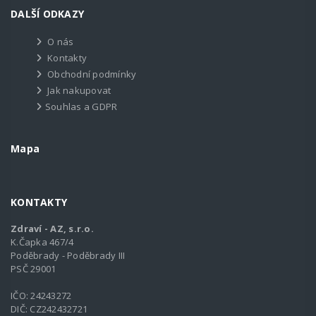
DALŠÍ ODKAZY
O nás
Kontakty
Obchodní podmínky
Jak nakupovat
Souhlas a GDPR
Mapa
KONTAKTY
Zdraví - AZ, s.r.o.
K.Čapka 467/4
Poděbrady - Poděbrady III
PSČ 29001
IČO: 24243272
DIČ: CZ242432721