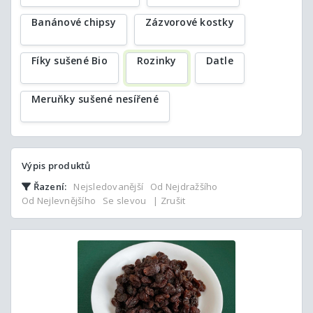
Banánové chipsy
Zázvorové kostky
Fíky sušené Bio
Rozinky
Datle
Meruňky sušené nesířené
Výpis produktů
Řazení:
Nejsledovanější
Od Nejdražšího
Od Nejlevnějšího
Se slevou
| Zrušit