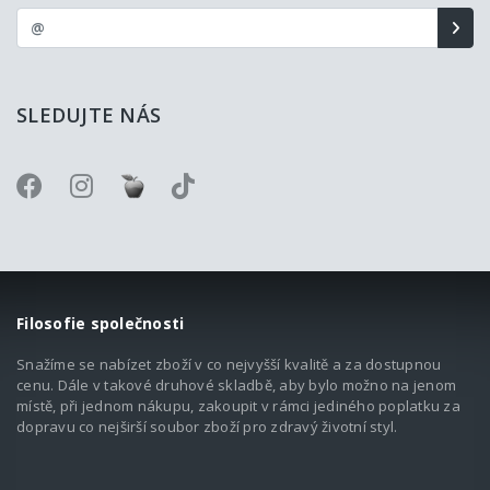
SLEDUJTE NÁS
Filosofie společnosti
Snažíme se nabízet zboží v co nejvyšší kvalitě a za dostupnou
cenu. Dále v takové druhové skladbě, aby bylo možno na jenom
místě, při jednom nákupu, zakoupit v rámci jediného poplatku za
dopravu co nejširší soubor zboží pro zdravý životní styl.