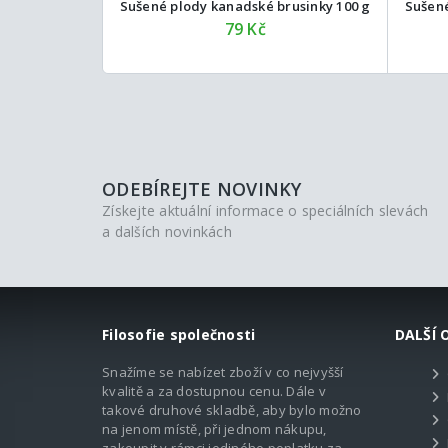
Sušené plody kanadské brusinky 100 g
Sušené
79 Kč
ODEBÍREJTE NOVINKY
Získejte aktuální informace o speciálních slevách
a dalších novinkách
Filosofie společnosti
DALŠÍ 
Snažíme se nabízet zboží v co nejvyšší
kvalitě a za dostupnou cenu. Dále v
takové druhové skladbě, aby bylo možno
na jenom místě, při jednom nákupu,