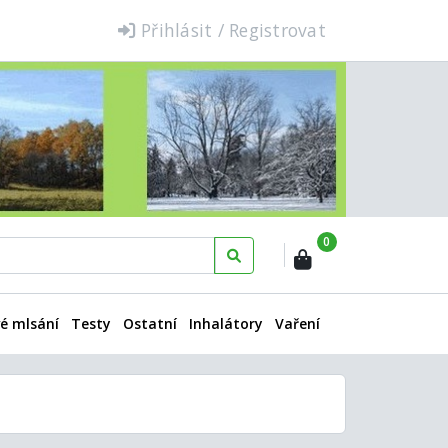
Přihlásit / Registrovat
0
é mlsání
Testy
Ostatní
Inhalátory
Vaření