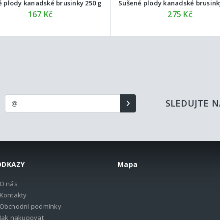
 plody kanadské brusinky 250 g
Sušené plody kanadské brusink
167 Kč
275 Kč
SLEDUJTE N
ODKAZY
Mapa
O nás
Kontakty
Obchodní podmínky
Jak nakupovat