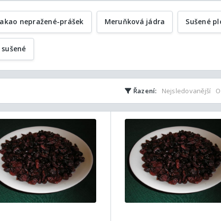
akao nepražené-prášek
Meruňková jádra
Sušené pl
 sušené
Řazení:
Nejsledovanější
O