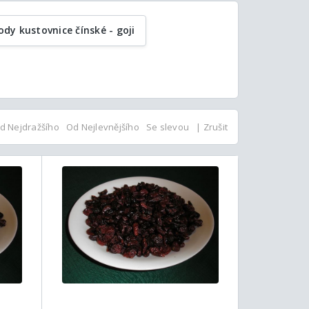
ody kustovnice čínské - goji
d Nejdražšího
Od Nejlevnějšího
Se slevou
| Zrušit