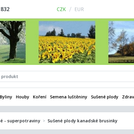
/
 832
CZK
EUR
Byliny
Houby
Koření
Semena luštěniny
Sušené plody
Zdrav
é - superpotraviny
Sušené plody kanadské brusinky