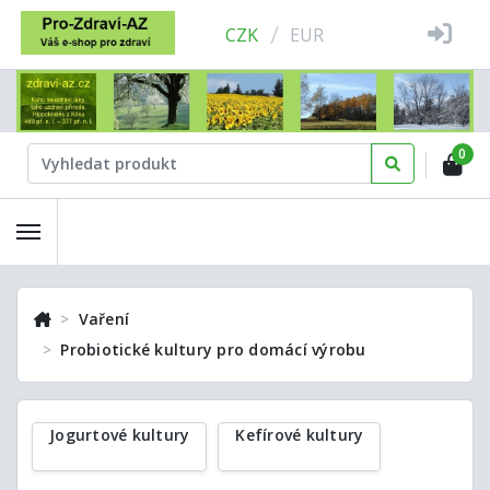
/
CZK
EUR
0
Vaření
Probiotické kultury pro domácí výrobu
Jogurtové kultury
Kefírové kultury