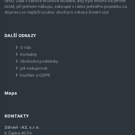
cenu. Dále v takové druhové skladbě, aby bylo možno na jenom
místě, při jednom nákupu, zakoupit v rámci jediného poplatku za
dopravu co nejširší soubor zboží pro zdravý životní styl.
DALŠÍ ODKAZY
O nás
Kontakty
Obchodní podmínky
Jak nakupovat
Souhlas a GDPR
Mapa
KONTAKTY
Zdraví - AZ, s.r.o.
K.Čapka 467/4