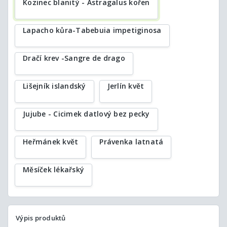
Kozinec blanitý - Astragalus kořen
Lapacho kůra-Tabebuia impetiginosa
Dračí krev -Sangre de drago
Lišejník islandský
Jerlín květ
Jujube - Cicimek datlový bez pecky
Heřmánek květ
Právenka latnatá
Měsíček lékařský
Výpis produktů