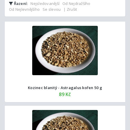
Řazení:
Nejsledovanější
Od Nejdražšího
Od Nejlevnějšího
Se slevou
| Zrušit
Kozinec blanitý - Astragalus kořen 50 g
89 Kč