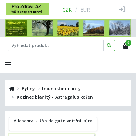
/
CZK
EUR
0
Byliny
Imunostimulanty
Kozinec blanitý - Astragalus kořen
Vilcacora - Uňa de gato vnitřní kůra