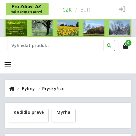
/
CZK
EUR
0
Byliny
Pryskyřice
Kadidlo pravé
Myrha