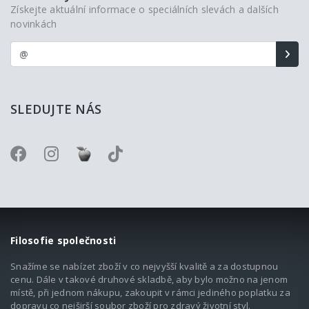
Získejte aktuální informace o speciálních slevách a dalších
novinkách
SLEDUJTE NÁS
Filosofie společnosti
Snažíme se nabízet zboží v co nejvyšší kvalitě a za dostupnou
cenu. Dále v takové druhové skladbě, aby bylo možno na jenom
místě, při jednom nákupu, zakoupit v rámci jediného poplatku za
dopravu co nejširší soubor zboží pro zdravý životní styl.