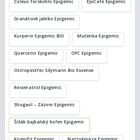
Coleus forskohlii Epigemic
EpiCafe Epigemic
Granátové jablko Epigemic
Kurperin Epigemic BIO
Mučenka Epigemic
Quercetin Epigemic
OPC Epigemic
Ostropestřec Silymarin Bio Essense
Resveratrol Epigemic
Shogaol – Zázvor Epigemic
Šišák bajkalský kořen Epigemic
Kognifit Epigemic
Nattokináza Epigemic