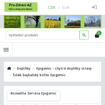
/
CZK
EUR
0
Doplňky
Epigemic - chytré doplňky stravy
Šišák bajkalský kořen Epigemic
Boswellia Serrata Epigemic