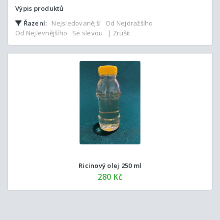
Výpis produktů
Řazení:
Nejsledovanější
Od Nejdražšího
Od Nejlevnějšího
Se slevou
| Zrušit
Ricinový olej 250 ml
280 Kč