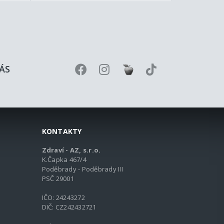
ÁS
KONTAKTY
Zdraví - AZ, s.r.o.
K.Čapka 467/4
Poděbrady - Poděbrady III
PSČ 29001
IČO: 24243272
DIČ: CZ242432721