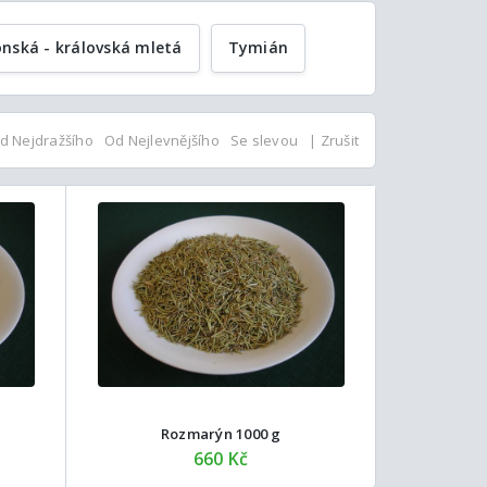
lonská - královská mletá
Tymián
d Nejdražšího
Od Nejlevnějšího
Se slevou
| Zrušit
Rozmarýn 1000 g
660 Kč