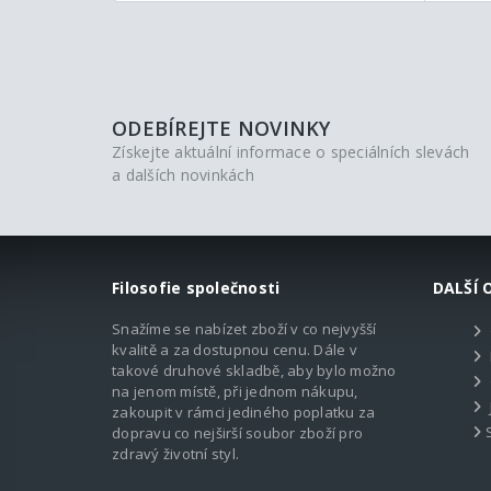
ODEBÍREJTE NOVINKY
Získejte aktuální informace o speciálních slevách
a dalších novinkách
Filosofie společnosti
DALŠÍ 
Snažíme se nabízet zboží v co nejvyšší
kvalitě a za dostupnou cenu. Dále v
takové druhové skladbě, aby bylo možno
na jenom místě, při jednom nákupu,
zakoupit v rámci jediného poplatku za
dopravu co nejširší soubor zboží pro
zdravý životní styl.