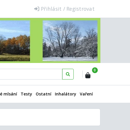
Přihlásit / Registrovat
0
é mlsání
Testy
Ostatní
Inhalátory
Vaření