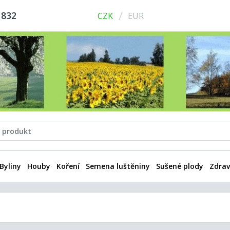
/
 832
CZK
EUR
Byliny
Houby
Koření
Semena luštěniny
Sušené plody
Zdrav